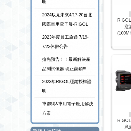
明
2024馭見未來4/17-20台北
RIGO
國際車用電子展-RIGOL
意
(100MH
2023年度員工旅遊 7/19-
7/22休假公告
搶先預告！！最新解決產
品測試儀器 現正熱銷!!!
2023年RIGOL經銷授權證
明
車聯網&車用電子應用解決
方案
RIGO
意