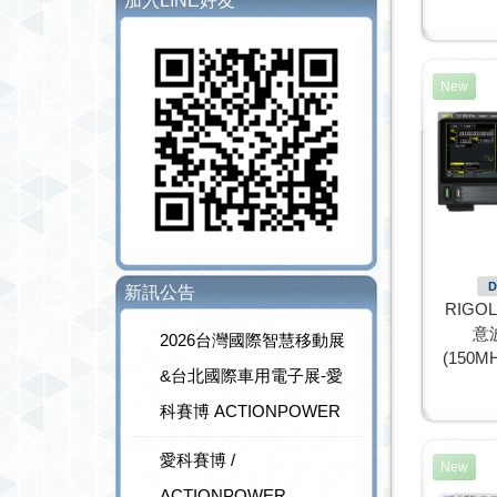
加入LINE好友
New
D
新訊公告
RIGO
意
2026台灣國際智慧移動展
(150MH
&台北國際車用電子展-愛
科賽博 ACTIONPOWER
愛科賽博 /
New
ACTIONPOWER