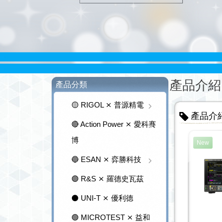
產品介紹
產品分類
🟡 RIGOL ⨯ 普源精電
產品介
🔴 Action Power ⨯ 愛科賽
博
New
🔵 ESAN ⨯ 弈勝科技
🟣 R&S ⨯ 羅德史瓦茲
⚫ UNI-T ⨯ 優利德
🟢 MICROTEST ⨯ 益和