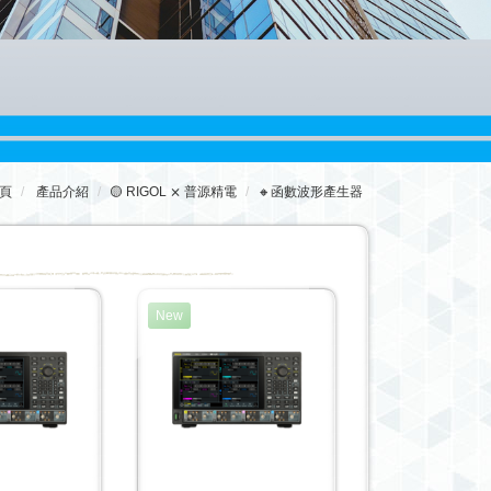
頁
產品介紹
🟡 RIGOL ⨯ 普源精電
🔸函數波形產生器
New