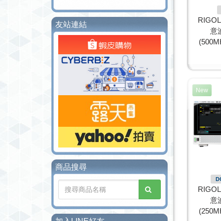
RIGO
友站連結
意
(500MH
New
商品搜尋
D
RIGO
意
(250MH