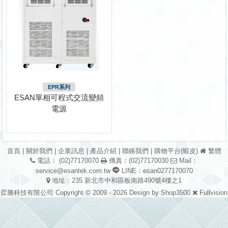
EPR系列
ESAN單相可程式交流變頻
電源
首頁
|
關於我們
|
企業訊息
|
產品介紹
|
聯絡我們
|
購物平台(蝦皮)
繁體
電話： (02)77170070
傳真：(02)77170030
Mail：
service@esantek.com.tw
LINE：esan0277170070
地址：235 新北市中和區板南路490號4樓之1
弈勝科技有限公司 Copyright © 2009 - 2026 Design by
Shop3500
Fullvision