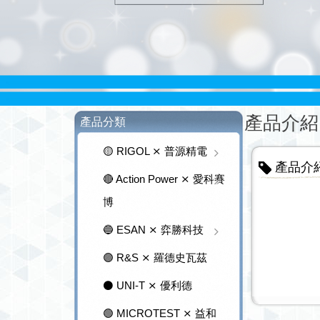
產品介紹
產品分類
🟡 RIGOL ⨯ 普源精電
產品介
🔴 Action Power ⨯ 愛科賽
博
🔵 ESAN ⨯ 弈勝科技
🟣 R&S ⨯ 羅德史瓦茲
⚫ UNI-T ⨯ 優利德
🟢 MICROTEST ⨯ 益和