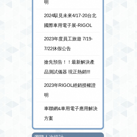
明
2024馭見未來4/17-20台北
國際車用電子展-RIGOL
2023年度員工旅遊 7/19-
7/22休假公告
搶先預告！！最新解決產
品測試儀器 現正熱銷!!!
2023年RIGOL經銷授權證
明
車聯網&車用電子應用解決
方案