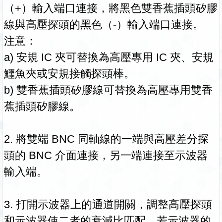
（+）輸入端口連接，將黑色雙香蕉插頭矽膠
線與高壓探頭的黑色（-）輸入端口連接。
注意：
a) 安規 IC 夾可替換為高壓專用 IC 夾、安規
鱷魚夾或安規接觸探頭棒。
b) 雙香蕉插頭矽膠線可替換為高壓專用雙香
蕉插頭矽膠線。
2. 將雙端 BNC 同軸線的一端與高壓差分探
頭的 BNC 介面連接，另一端連接至示波器
輸入端。
3. 打開示波器上的通道開關，調整高壓探頭
和示波器使二者的衰減比匹配。若示波器的