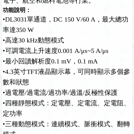
電子、航空和燃料電池等行業。
功能說明：
•DL3031
單通道，DC 150 V/60 A，最大總功
率達350 W
•高達30 kHz動態模式
•可調電流上升速度0.001 A/μs~5 A/μs
•最小回讀解析度0.1 mV，0.1 mA
•4.3
英寸TFT液晶顯示幕，可同時顯示多個參
數和狀態
•過電壓/過電流/過功率/過溫/反極性保護
•四種靜態模式：定電壓、定電流、定電阻、
定功率
•三種動態模式：連續模式、脈衝模式、翻轉