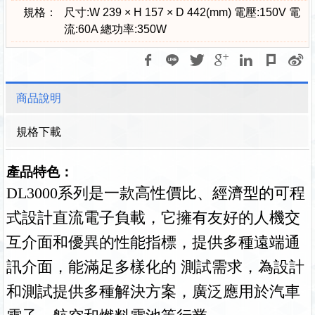
規格：
尺寸:W 239 × H 157 × D 442(mm) 電壓:150V 電
流:60A 總功率:350W
商品說明
規格下載
產品特色：
DL3000
系列是一款高性價比、經濟型的可程
式設計直流電子負載，它擁有友好的人機交
互介面和優異的性能指標，提供多種遠端通
訊介面，能滿足多樣化的 測試需求，為設計
和測試提供多種解決方案，廣泛應用於汽車