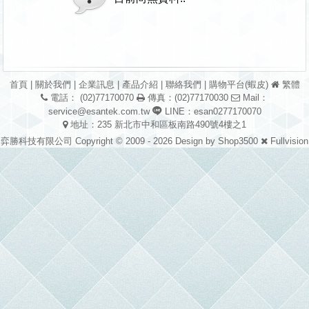
首頁
|
關於我們
|
企業訊息
|
產品介紹
|
聯絡我們
|
購物平台(蝦皮)
繁體
電話： (02)77170070
傳真：(02)77170030
Mail：
service@esantek.com.tw
LINE：esan0277170070
地址：235 新北市中和區板南路490號4樓之1
弈勝科技有限公司 Copyright © 2009 - 2026 Design by
Shop3500
Fullvision