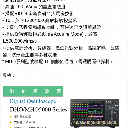
• 高達 100 μV/div 的垂直靈敏度
• 搭配RIGOL全新自研半人馬座技術
• 10.1 英吋1280*800 高解析觸控螢幕
• 支援波形搜索和導航功能，可快速定位訊號異常
• 提供凝時獲取模式(Ultra Acquire Mode)，最高
1,500,000wfms/s
• 提供電源分析、長條圖、數位訊號分析、協議解碼、波德
圖、波形產生器等多種功能
* MHO系列型號標配 16 個數位通道（需選購邏輯探棒）
規格：