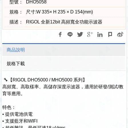
型號：
DHO5058
規格：
尺寸:W 335× H 235 × D 154(mm)
描述：
RIGOL 全新12bit 高頻寬全功能示波器
商品說明
規格下載
🔧【RIGOL DHO5000 / MHO5000 系列】
高頻寬、高取樣率、高儲存深度示波器，適用於研發/測試/教
育等應用。
特色：
• 提供電池供電
• 支援藍牙和WIFI
• 超低雜訊，最低可達18 μVrms