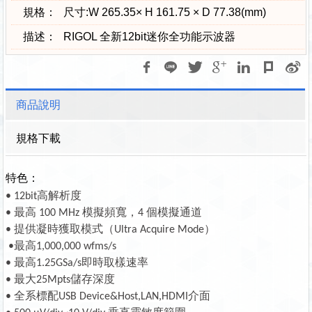
規格：
尺寸:W 265.35× H 161.75 × D 77.38(mm)
描述：
RIGOL 全新12bit迷你全功能示波器
商品說明
規格下載
特色：
• 12bit
高解析度
• 最高 100 MHz 模擬頻寬，4 個模擬通道
• 提供凝時獲取模式（Ultra Acquire Mode）
•最高1,000,000 wfms/s
• 最高1.25GSa/s即時取樣速率
• 最大25Mpts儲存深度
• 全系標配USB Device&Host,LAN,HDMI介面