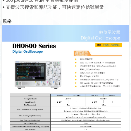
• 500 μV/div~10 V/div
垂直靈敏度範圍
• 支援波形搜索和導航功能，可快速定位信號異常
規格：