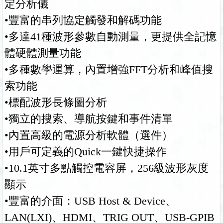
定分析儀
•豐富的串列協定觸發和解碼功能
•多達41種波形參數自動測量，更提供全記憶
體硬體測量功能
•多種數學運算，內置增強FFT分析和峰值搜
索功能
•標配波形長條圖分析
•獨立的搜索、導航按鍵和事件清單
•內置高級的電源分析軟體（選件）
•用戶可定義的Quick一鍵快捷操作
•10.1
英寸多點觸控電容屏，256級波形灰度
顯示
•豐富的介面：USB Host & Device、
LAN(LXI)、HDMI、TRIG OUT、USB-GPIB