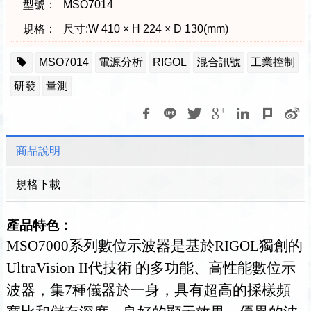
型號：
MSO7014
規格：
尺寸:W 410 × H 224 × D 130(mm)
MSO7014
電源分析
RIGOL
混合訊號
工業控制
研發
量測
商品說明
規格下載
產品特色：
MSO7000系列數位示波器是基於RIGOL獨創的
UltraVision II代技術 的多功能、高性能數位示
波器，集7種儀器於一身，具有超高的採樣頻