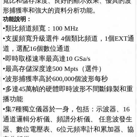
寬比和儲存深度、良好的顯示效果、優異的波
形捕獲率和強大的資料分析功能。
功能說明：
•類比頻道頻寬：100 MHz
•支援頻寬升級選件 4個類比頻道，1個EXT通
道，選配16個數位通道
•即時取樣速率最高達10 GSa/s
•最高存儲深度達500 Mpts（選件）
•波形捕獲率高於600,000個波形每秒
•多達45萬幀的硬體即時波形不間斷錄製和重
播功能
•集7種獨立儀器於一身，包括：示波器、16
通道邏輯分析儀、頻譜分析儀、 任意波發生
器、數位電壓表、6位元頻率計和累加器、協