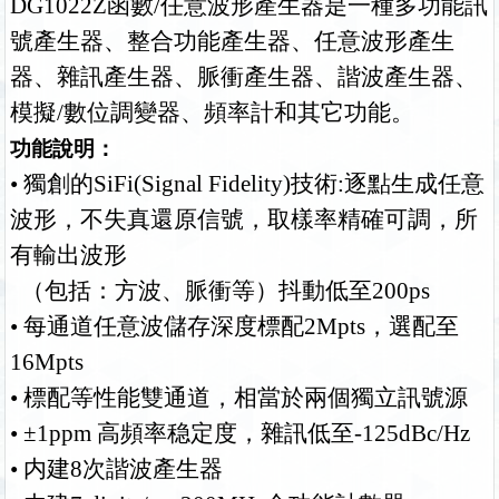
DG1022Z函數/任意波形產生器是一種多功能訊
號產生器、整合功能產生器、任意波形產生
器、雜訊產生器、脈衝產生器、諧波產生器、
模擬/數位調變器、頻率計和其它功能。
功能說明：
• 獨創的SiFi(Signal Fidelity)技術:逐點生成任意
波形，不失真還原信號，取樣率精確可調，所
有輸出波形
（包括：方波、脈衝等）抖動低至200ps
• 每通道任意波儲存深度標配2Mpts，選配至
16Mpts
• 標配等性能雙通道，相當於兩個獨立訊號源
• ±1ppm 高頻率稳定度，雜訊低至-125dBc/Hz
• 内建8次諧波產生器