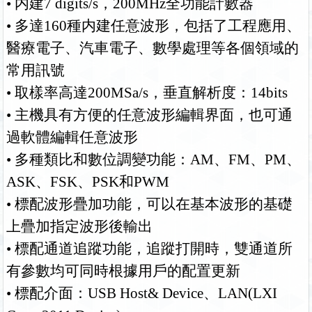
• 内建7 digits/s，200MHz全功能計數器
• 多達160種内建任意波形，包括了工程應用、
醫療電子、汽車電子、數學處理等各個領域的
常用訊號
• 取樣率高達200MSa/s，垂直解析度：14bits
• 主機具有方便的任意波形編輯界面，也可通
過軟體編輯任意波形
• 多種類比和數位調變功能：AM、FM、PM、
ASK、FSK、PSK和PWM
• 標配波形疊加功能，可以在基本波形的基礎
上疊加指定波形後輸出
• 標配通道追蹤功能，追蹤打開時，雙通道所
有參數均可同時根據用戶的配置更新
• 標配介面：USB Host& Device、LAN(LXI