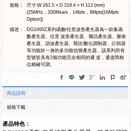
規格：
尺寸:W 261.5 × D 318.4 × H 112 (mm)
(25MHz，200Msa/s，14bits，8Mpts[16Mpts
Option])
描述：
DG1000Z系列函數∕任意波形產生器為一款集函
數產生器、任意 波形產生器、雜訊產生器、脈衝
產生器、諧波產生器、類比∕數位調制器、計頻器
等功能於一身的多功能信號產生器。該系列所有
型號皆具有2個功能完全相同的通 道，通道間相
位精確可調。
商品說明
規格下載
產品特色：